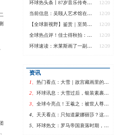
环球热头条丨87岁音乐传奇小泽征尔终返舞台，无人不泪：“纳天地于方寸，以羸弱举千钧”
12/20
当前信息：吴颐人艺术馆在沪开幕，两百多作品呈现“桑梓情”
12/20
二
测
【全球新视野】鉴赏｜至简至美，古代陶瓷史上的“中国白”
12/20
全球热点评！佳士得秋拍：冰凉的市场与“冰上”的米切尔
12/20
环球速读：米莱斯画了一副《苹果花》，漂亮的油画背后，还隐藏着一个秘密
12/20
。
资讯
1、
热门看点：大雪｜故宫藏画里的苍松：拔地干霄势，清阴覆绿苔
2、
环球讯息：大雪过后，银装素裹，分外妖娆！
3、
全球今亮点！王羲之：被世人尊称一代书圣，《兰亭集序》背后故事，你知道多少
4、
天天看点：只知道蒙娜丽莎？这些珍贵的手稿带你认识作为工程师的达芬奇
团
5、
环球热文：罗马帝国衰落时期，这些建筑被入侵者摧毁、留下文化交汇的印记
权、