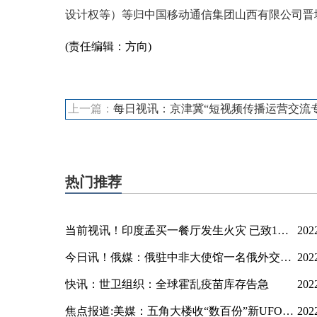
设计权等）等归中国移动通信集团山西有限公司晋
(责任编辑：方向)
标签：
上一篇：
每日视讯：京津冀“短视频传播运营交流专场”在线上成功举
热门推荐
当前视讯！印度孟买一餐厅发生火灾 已致1人死亡
202
今日讯！俄媒：俄驻中非大使馆一名俄外交官因收到炸弹包裹爆炸而受伤
202
快讯：世卫组织：全球霍乱疫苗库存告急
202
焦点报道:美媒：五角大楼收“数百份”新UFO报告，尚未发现外星生命
202