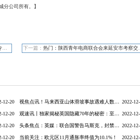
城分公司所有。】
办
下一篇：
热门：陕西青年电商联合会来延安市考察交流跨境电商工作
2-12-20
视焦点讯！马来西亚山体滑坡事故遇难人数升至24人，仍有9人失踪！
2022-12
2-12-20
观速讯丨独家揭秘英国隐藏70年的秘密：至今欠他们一句“对不起”
2022-12
2-12-20
头条焦点：英媒：联合国警告马斯克，封禁记者账号是“危险先例”
2022-12
2-12-20
当前关注：欧元区11月通胀率终值为10.1%！
2022-12