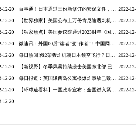
2-12-20
百事通！日本通过三份新修订的安保文件，遭多方质疑和反对
2022-12
2-12-20
【世界独家】美国公布上万份肯尼迪遇刺机密文件！白宫曾数次延期公开
2022-12
2-12-20
【独家焦点】美国参议院通过2023财年《国防授权法》
2022-12
2-12-20
微速讯：外国00后“读者”变“作者”！中国网文为啥火遍全球？
2022-12
2-12-20
每日热闻!俄2架轰炸机朝日本领空飞行？日空自战机紧急升空
2022-12
2-12-20
【新视野】冬季风暴持续袭击美国东北部 已致至少3人死亡
2022-12
2-12-20
每日报道：英国泽西岛公寓楼爆炸事故已致9人死亡
2022-12
2-12-20
【环球速看料】一国政府宣布：全国进入紧急状态！
2022-12
2-12-20