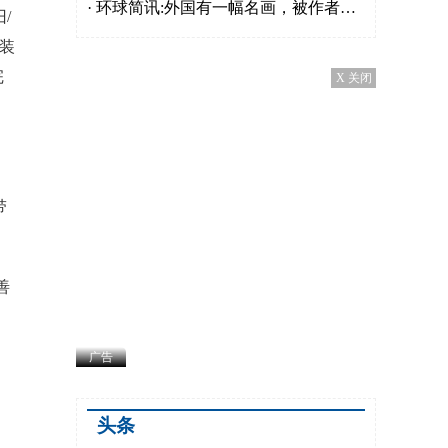
· 环球简讯:外国有一幅名画，被作者画四个版本，还描绘了100年后发生的事情
/
装
完
X 关闭
带
善
广告
头条