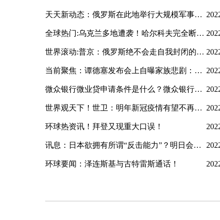
天天新动态：俄罗斯在此地举行大规模军事演习！
202
全球热门:乌克兰多地遭袭！哈尔科夫完全断电！
202
世界滚动:普京：俄罗斯绝不会走自我封闭的道路
202
当前聚焦：谭德塞发布会上自曝家族悲剧：亲舅舅被厄立特里亚军方“谋杀”
202
微众银行微业贷申请条件是什么？微众银行企业贷款流程？
202
世界观天下！世卫：明年新冠疫情有望不再构成全球卫生紧急事件
202
环球热资讯！拜登又现重大口误！
202
讯息：日本欲拥有所谓“反击能力”？明日会议决定……
202
环球要闻：泽连斯基与古特雷斯通话！
202