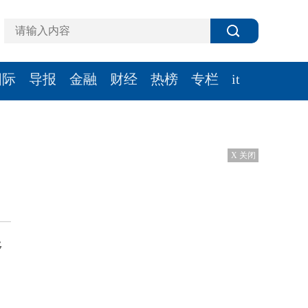
国际
导报
金融
财经
热榜
专栏
it
X 关闭
移