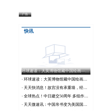
广告
快讯
环球速读：大英博物馆藏中国绘画——石涛、吴历、冷枚等
· 环球速读：大英博物馆藏中国绘画——石涛、吴历、冷枚等
· 天天快消息！故宫没有承重墙，经历数百次的地震，为何依然能够完好无损？
· 全球热点！中日建交50周年 多组作品首次来华 “感官次元” 在上海开幕
· 天天微速讯：中国帛书变为美国国宝？记载内容匪夷所思，如今却仍然流失在外